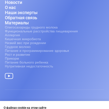
Новости
О нас
Наши эксперты
Обратная связь
Материалы
Олигосахариды грудного молока
Функциональные расстройства пищеварения
Аллергия
Кишечная микробиота
Низкий вес при рождении
Грудное молоко
Питание и программирование здоровья
Рост и развитие
Прикорм
Питание больного ребенка
Нутритивная недостаточность
Информация только для медицинских работников.
О файлах cookie на этом сайте
2026 Nestlé Nutrition Institute