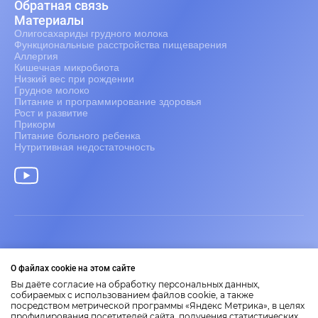
Обратная связь
Материалы
Олигосахариды грудного молока
Функциональные расстройства пищеварения
Аллергия
Кишечная микробиота
Низкий вес при рождении
Грудное молоко
Питание и программирование здоровья
Рост и развитие
Прикорм
Питание больного ребенка
Нутритивная недостаточность
Информация только для медицинских работников.
О файлах cookie на этом сайте
2026 Nestlé Nutrition Institute
Представленные на сайте материалы носят научно-
Вы даёте согласие на обработку персональных данных,
образовательный характер.
собираемых с использованием файлов cookie, а также
посредством метрической программы «Яндекс Метрика», в целях
Размещенная на сайте информация не является заменой
профилирования посетителей сайта, получения статистических