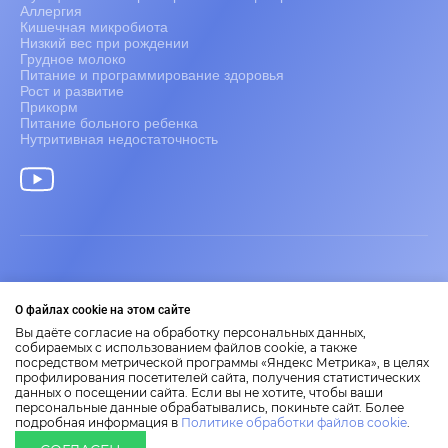
Аллергия
Кишечная микробиота
Низкий вес при рождении
Грудное молоко
Питание и программирование здоровья
Рост и развитие
Прикорм
Питание больного ребенка
Нутритивная недостаточность
Информация только для медицинских работников.
О файлах cookie на этом сайте
2026 Nestlé Nutrition Institute
Представленные на сайте материалы носят научно-
Вы даёте согласие на обработку персональных данных,
образовательный характер.
собираемых с использованием файлов cookie, а также
посредством метрической программы «Яндекс Метрика», в целях
Размещенная на сайте информация не является заменой
профилирования посетителей сайта, получения статистических
медицинской консультации.
данных о посещении сайта. Если вы не хотите, чтобы ваши
Правила пользования сайтом
персональные данные обрабатывались, покиньте сайт. Более
Политика по обработке данных
подробная информация в
Политике обработки файлов cookie
.
2026 Nestlé Nutrition Institute