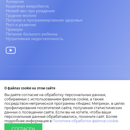
Аллергия
Кишечная микробиота
Низкий вес при рождении
Грудное молоко
Питание и программирование здоровья
Рост и развитие
Прикорм
Питание больного ребенка
Нутритивная недостаточность
Информация только для медицинских работников.
О файлах cookie на этом сайте
2026 Nestlé Nutrition Institute
Представленные на сайте материалы носят научно-
Вы даёте согласие на обработку персональных данных,
образовательный характер.
собираемых с использованием файлов cookie, а также
посредством метрической программы «Яндекс Метрика», в целях
Размещенная на сайте информация не является заменой
профилирования посетителей сайта, получения статистических
медицинской консультации.
данных о посещении сайта. Если вы не хотите, чтобы ваши
Правила пользования сайтом
персональные данные обрабатывались, покиньте сайт. Более
Политика по обработке данных
подробная информация в
Политике обработки файлов cookie
.
2026 Nestlé Nutrition Institute
СОГЛАСЕН